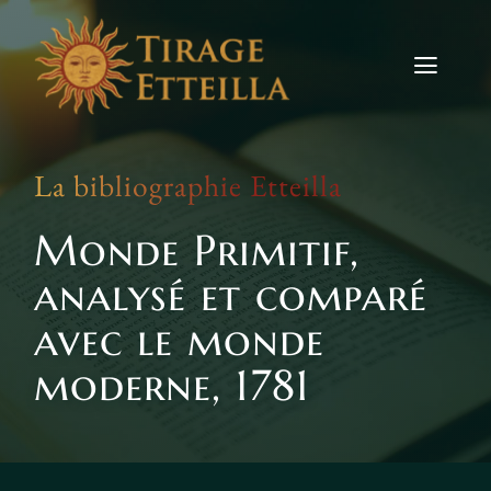
Skip
to
content
Toggle
Naviga
Tirages
La bibliographie Etteilla
Etteilla
Monde Primitif,
Signes
analysé et comparé
Actus
avec le monde
moderne, 1781
Contact
TIRER LES CARTES