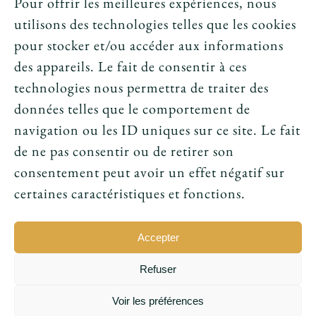
Pour offrir les meilleures expériences, nous
utilisons des technologies telles que les cookies
News
pour stocker et/ou accéder aux informations
des appareils. Le fait de consentir à ces
Le tarot peut-il annoncer une rencontre
technologies nous permettra de traiter des
amoureuse ?
données telles que le comportement de
navigation ou les ID uniques sur ce site. Le fait
Peut-on prouver que le tarot fonctionne ?
de ne pas consentir ou de retirer son
consentement peut avoir un effet négatif sur
Le tarot avant l’ésotérisme : un simple jeu ?
certaines caractéristiques et fonctions.
Accepter
Refuser
© 2016 - 2026 • Conception par
Sukellos - Agence web
Voir les préférences