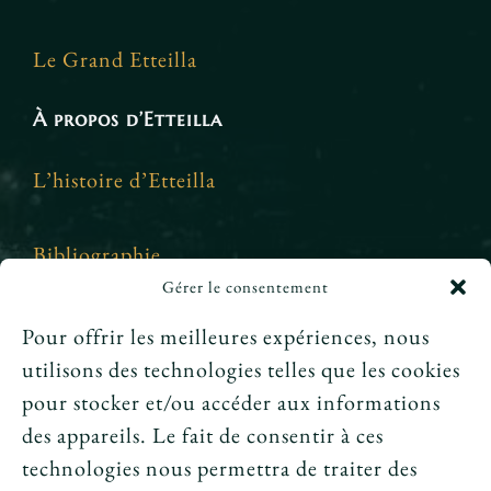
Le Grand Etteilla
À propos d’Etteilla
L’histoire d’Etteilla
Bibliographie
Gérer le consentement
Crédits et mentions légales
Pour offrir les meilleures expériences, nous
utilisons des technologies telles que les cookies
News
pour stocker et/ou accéder aux informations
des appareils. Le fait de consentir à ces
Le tarot peut-il annoncer une rencontre
technologies nous permettra de traiter des
amoureuse ?