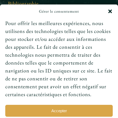
Bibliographie
Gérer le consentement
Crédits et mentions légales
Pour offrir les meilleures expériences, nous
utilisons des technologies telles que les cookies
News
pour stocker et/ou accéder aux informations
des appareils. Le fait de consentir à ces
Le tarot peut-il annoncer une rencontre
technologies nous permettra de traiter des
amoureuse ?
données telles que le comportement de
navigation ou les ID uniques sur ce site. Le fait
Peut-on prouver que le tarot fonctionne ?
de ne pas consentir ou de retirer son
consentement peut avoir un effet négatif sur
Le tarot avant l’ésotérisme : un simple jeu ?
certaines caractéristiques et fonctions.
Accepter