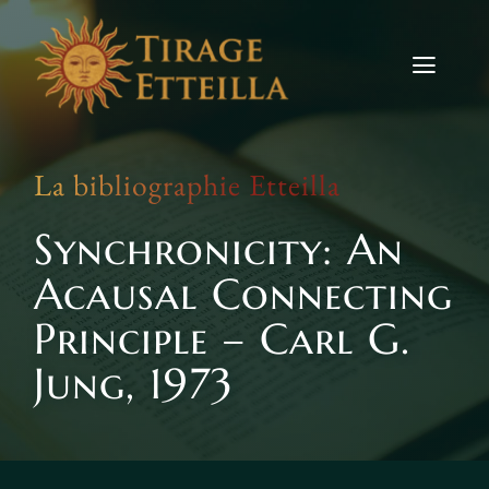
Skip
to
content
Toggle
Naviga
Tirages
La bibliographie Etteilla
Etteilla
Synchronicity: An
Signes
Acausal Connecting
Actus
Principle – Carl G.
Jung, 1973
Contact
TIRER LES CARTES