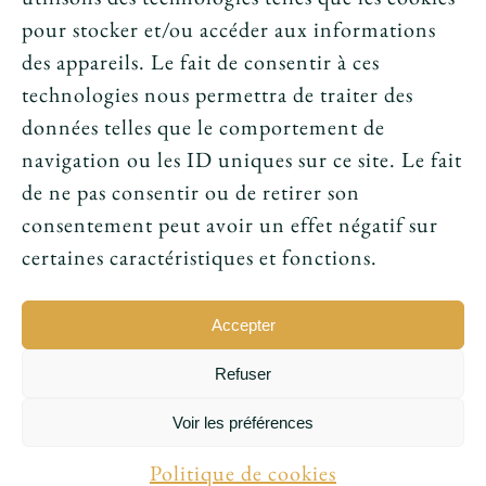
News
pour stocker et/ou accéder aux informations
des appareils. Le fait de consentir à ces
Le tarot peut-il annoncer une rencontre
technologies nous permettra de traiter des
amoureuse ?
données telles que le comportement de
navigation ou les ID uniques sur ce site. Le fait
Peut-on prouver que le tarot fonctionne ?
de ne pas consentir ou de retirer son
consentement peut avoir un effet négatif sur
Le tarot avant l’ésotérisme : un simple jeu ?
certaines caractéristiques et fonctions.
Accepter
Refuser
© 2016 - 2026 • Conception par
Sukellos - Agence web
Voir les préférences
WordPress - Création de site internet
|
Ludovic
Maillet
Politique de cookies