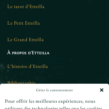
Le tarot d’Etteilla
Le Petit Etteilla
Le Grand Etteilla
À propos d’Etteilla
L’histoire d’Etteilla
Bibliographie
Gérer le consentement
Crédits et mentions légales
Pour offrir les meilleures expériences, nous
utilisons des technologies telles que les cookies