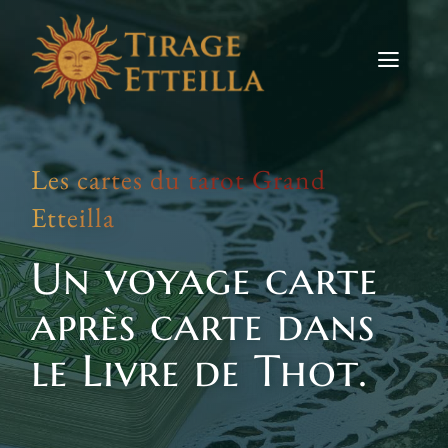
Skip
to
content
Toggle
Naviga
Tirages
Les cartes du tarot Grand
Etteilla
Etteilla
Signes
Un voyage carte
Actus
après carte dans
Contact
le Livre de Thot.
TIRER LES CARTES