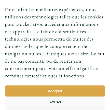
Crédits et mentions légales
Pour offrir les meilleures expériences, nous
utilisons des technologies telles que les cookies
News
pour stocker et/ou accéder aux informations
des appareils. Le fait de consentir à ces
Le tarot peut-il annoncer une rencontre
technologies nous permettra de traiter des
amoureuse ?
données telles que le comportement de
navigation ou les ID uniques sur ce site. Le fait
Peut-on prouver que le tarot fonctionne ?
de ne pas consentir ou de retirer son
consentement peut avoir un effet négatif sur
Le tarot avant l’ésotérisme : un simple jeu ?
certaines caractéristiques et fonctions.
Accepter
Refuser