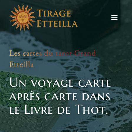
Skip
to
content
Toggle
Naviga
Tirages
Les cartes du tarot Grand
Etteilla
Etteilla
Signes
Un voyage carte
Actus
après carte dans
Contact
le Livre de Thot.
TIRER LES CARTES