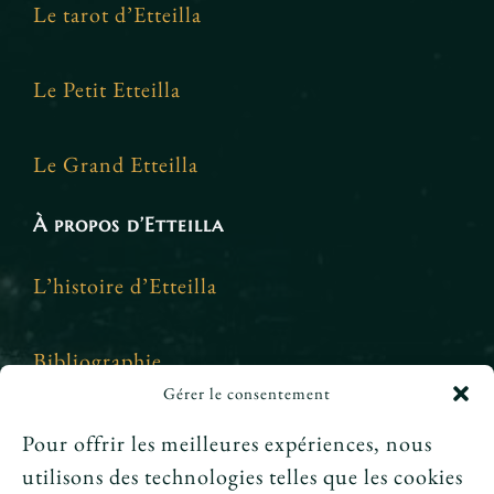
Le tarot d’Etteilla
Le Petit Etteilla
Le Grand Etteilla
À propos d’Etteilla
L’histoire d’Etteilla
Bibliographie
Gérer le consentement
Crédits et mentions légales
Pour offrir les meilleures expériences, nous
utilisons des technologies telles que les cookies