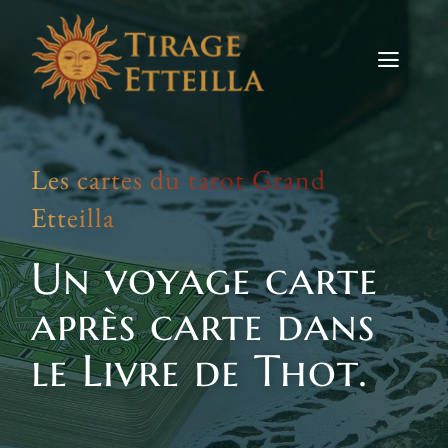
Skip
to
content
Toggle
Naviga
Tirages
Les cartes du tarot Grand
Etteilla
Etteilla
Signes
Un voyage carte
Actus
après carte dans
Contact
le Livre de Thot.
TIRER LES CARTES