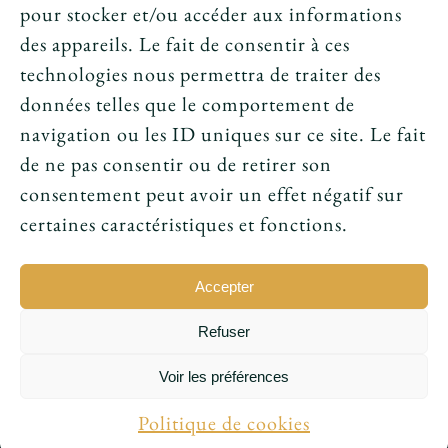
News
pour stocker et/ou accéder aux informations
des appareils. Le fait de consentir à ces
Le tarot peut-il annoncer une rencontre
technologies nous permettra de traiter des
amoureuse ?
données telles que le comportement de
navigation ou les ID uniques sur ce site. Le fait
Peut-on prouver que le tarot fonctionne ?
de ne pas consentir ou de retirer son
consentement peut avoir un effet négatif sur
Le tarot avant l’ésotérisme : un simple jeu ?
certaines caractéristiques et fonctions.
Accepter
Refuser
© 2016 - 2026 • Conception par
Sukellos - Agence web
Voir les préférences
WordPress - Création de site internet
|
Ludovic
Maillet
Politique de cookies