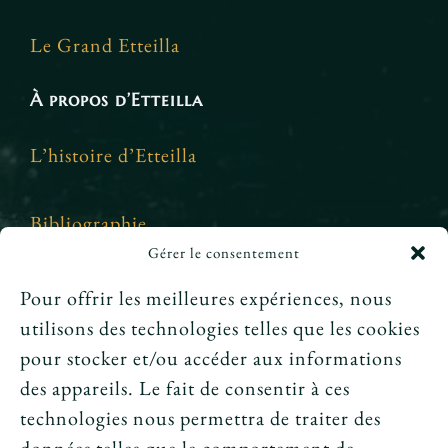
Le Grand Etteilla
À propos d’Etteilla
L’histoire d’Etteilla
Bibliographie
Gérer le consentement
Crédits et mentions légales
Pour offrir les meilleures expériences, nous
utilisons des technologies telles que les cookies
News
pour stocker et/ou accéder aux informations
des appareils. Le fait de consentir à ces
Le tarot peut-il annoncer une rencontre
technologies nous permettra de traiter des
amoureuse ?