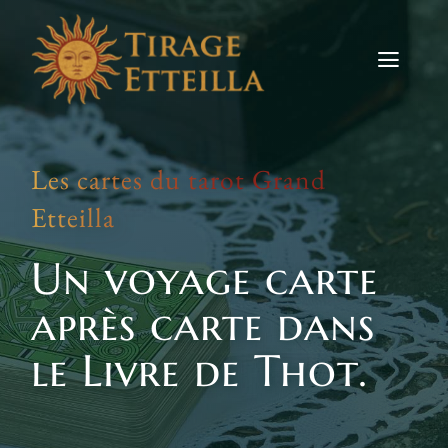
Skip
to
content
Toggle
Naviga
Tirages
Les cartes du tarot Grand
Etteilla
Etteilla
Signes
Un voyage carte
Actus
après carte dans
Contact
le Livre de Thot.
TIRER LES CARTES