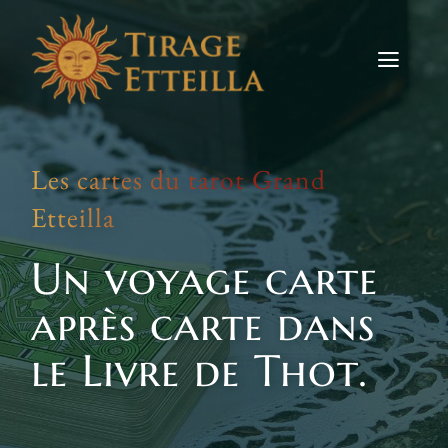
Skip
to
content
Toggle
Naviga
Tirages
Les cartes du tarot Grand
Etteilla
Etteilla
Signes
Un voyage carte
Actus
après carte dans
Contact
le Livre de Thot.
TIRER LES CARTES