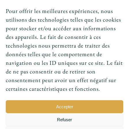
Crédits et mentions légales
Pour offrir les meilleures expériences, nous
utilisons des technologies telles que les cookies
News
pour stocker et/ou accéder aux informations
des appareils. Le fait de consentir à ces
Le tarot peut-il annoncer une rencontre
technologies nous permettra de traiter des
amoureuse ?
données telles que le comportement de
navigation ou les ID uniques sur ce site. Le fait
Peut-on prouver que le tarot fonctionne ?
de ne pas consentir ou de retirer son
consentement peut avoir un effet négatif sur
Le tarot avant l’ésotérisme : un simple jeu ?
certaines caractéristiques et fonctions.
Accepter
Refuser