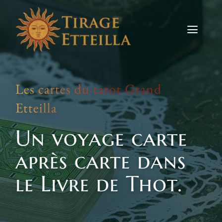
Skip
to
content
Toggle
Naviga
Tirages
Les cartes du tarot Grand
Etteilla
Etteilla
Signes
Un voyage carte
Actus
après carte dans
Contact
le Livre de Thot.
TIRER LES CARTES