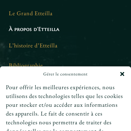
Le Grand Etteilla
À propos d’Etteilla
L’histoire d’Etteilla
Bibliographie
Gérer le consentement
Crédits et mentions légales
Pour offrir les meilleures expériences, nous
utilisons des technologies telles que les cookies
News
pour stocker et/ou accéder aux informations
des appareils. Le fait de consentir à ces
Le tarot peut-il annoncer une rencontre
technologies nous permettra de traiter des
amoureuse ?