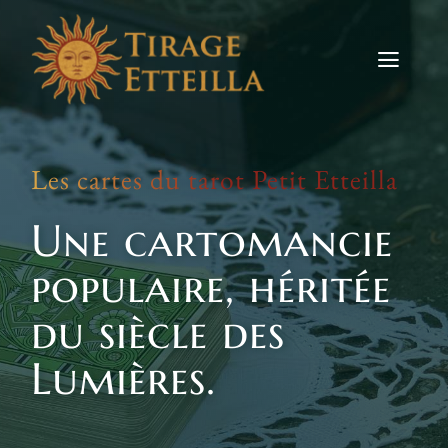
Skip
to
content
Toggle
Naviga
Tirages
Les cartes du tarot Petit Etteilla
Etteilla
Une cartomancie
Signes
populaire, héritée
Actus
du siècle des
Contact
Lumières.
TIRER LES CARTES