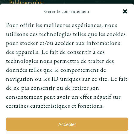
Bibliographie
Gérer le consentement
Crédits et mentions légales
Pour offrir les meilleures expériences, nous
utilisons des technologies telles que les cookies
News
pour stocker et/ou accéder aux informations
des appareils. Le fait de consentir à ces
Le tarot peut-il annoncer une rencontre
technologies nous permettra de traiter des
amoureuse ?
données telles que le comportement de
navigation ou les ID uniques sur ce site. Le fait
Peut-on prouver que le tarot fonctionne ?
de ne pas consentir ou de retirer son
consentement peut avoir un effet négatif sur
Le tarot avant l’ésotérisme : un simple jeu ?
certaines caractéristiques et fonctions.
Accepter