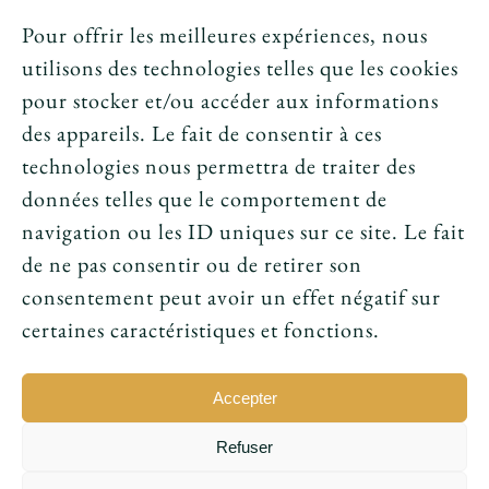
Crédits et mentions légales
Pour offrir les meilleures expériences, nous
utilisons des technologies telles que les cookies
News
pour stocker et/ou accéder aux informations
des appareils. Le fait de consentir à ces
Le tarot peut-il annoncer une rencontre
technologies nous permettra de traiter des
amoureuse ?
données telles que le comportement de
navigation ou les ID uniques sur ce site. Le fait
Peut-on prouver que le tarot fonctionne ?
de ne pas consentir ou de retirer son
consentement peut avoir un effet négatif sur
Le tarot avant l’ésotérisme : un simple jeu ?
certaines caractéristiques et fonctions.
Accepter
Refuser