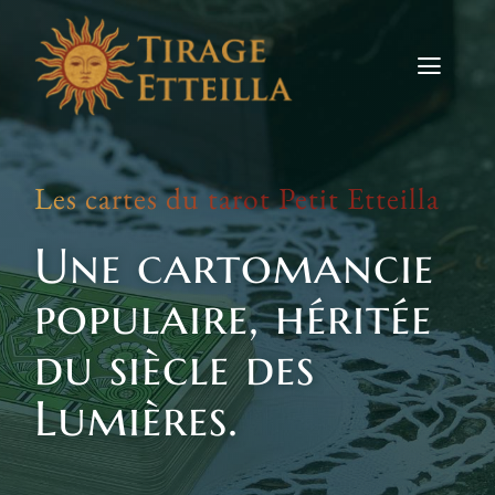
Skip
to
content
Toggle
Naviga
Tirages
Les cartes du tarot Petit Etteilla
Etteilla
Une cartomancie
Signes
populaire, héritée
Actus
du siècle des
Contact
Lumières.
TIRER LES CARTES