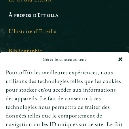
À propos d’Etteilla
L’histoire d’Etteilla
Bibliographie
Gérer le consentement
Crédits et mentions légales
Pour offrir les meilleures expériences, nous
utilisons des technologies telles que les cookies
News
pour stocker et/ou accéder aux informations
des appareils. Le fait de consentir à ces
Le tarot peut-il annoncer une rencontre
technologies nous permettra de traiter des
amoureuse ?
données telles que le comportement de
navigation ou les ID uniques sur ce site. Le fait
Peut-on prouver que le tarot fonctionne ?