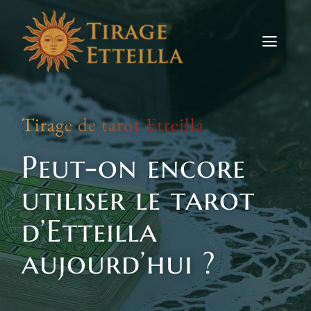
Skip
to
content
Toggle
Naviga
Tirages
Tirage de tarot Etteilla
Etteilla
Peut-on encore
Signes
utiliser le tarot
Actus
d’Etteilla
Contact
aujourd’hui ?
TIRER LES CARTES