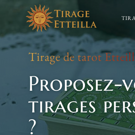
Skip
to
TIR
content
Tirage de tarot Etteil
Proposez-v
tirages per
?