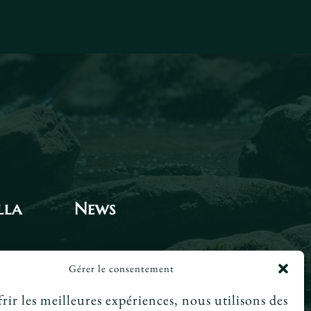
lla
News
Le tarot peut-il annoncer une
Gérer le consentement
rencontre amoureuse ?
rir les meilleures expériences, nous utilisons des