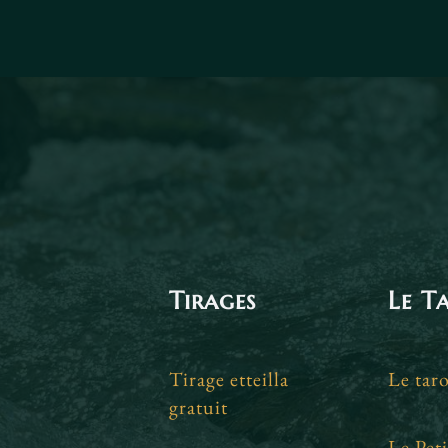
Tirages
Le T
Tirage etteilla
Le taro
gratuit
Le Peti