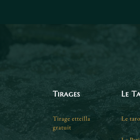
Tirages
Le T
Tirage etteilla
Le taro
gratuit
Le Peti