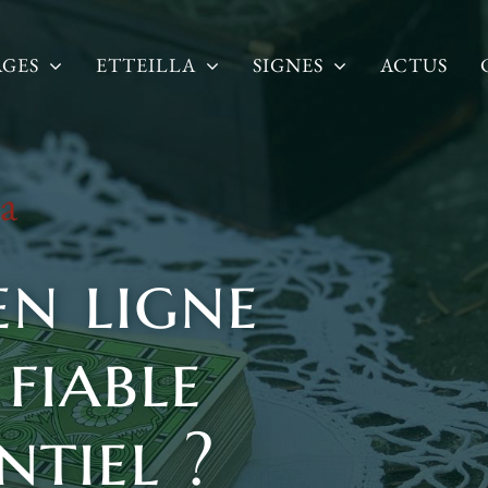
AGES
ETTEILLA
SIGNES
ACTUS
la
en ligne
 fiable
ntiel ?