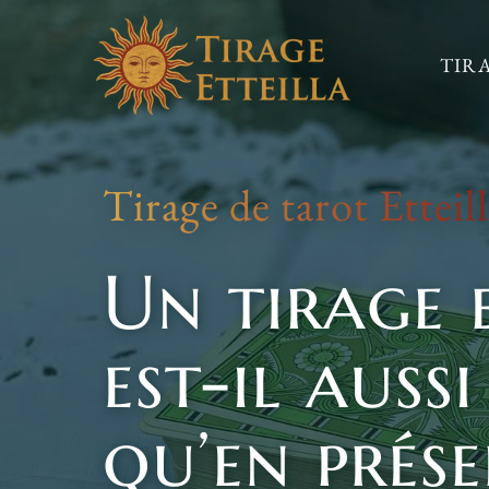
Skip
to
TIR
content
Tirage de tarot Etteil
Un tirage 
est-il aussi
qu’en prése