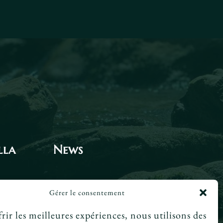
lla
News
Le tarot peut-il annoncer une
Gérer le consentement
rencontre amoureuse ?
rir les meilleures expériences, nous utilisons des