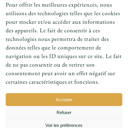
Crédits et mentions légales
Pour offrir les meilleures expériences, nous
utilisons des technologies telles que les cookies
News
pour stocker et/ou accéder aux informations
des appareils. Le fait de consentir à ces
Le tarot peut-il annoncer une rencontre
technologies nous permettra de traiter des
amoureuse ?
données telles que le comportement de
navigation ou les ID uniques sur ce site. Le fait
Peut-on prouver que le tarot fonctionne ?
de ne pas consentir ou de retirer son
consentement peut avoir un effet négatif sur
Le tarot avant l’ésotérisme : un simple jeu ?
certaines caractéristiques et fonctions.
Accepter
Refuser
© 2016 - 2026 • Conception par
Sukellos - Agence web
Voir les préférences