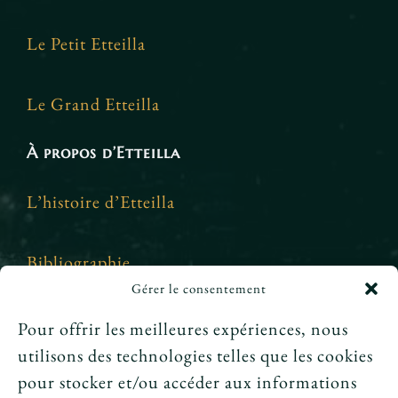
Le Petit Etteilla
Le Grand Etteilla
À propos d’Etteilla
L’histoire d’Etteilla
Bibliographie
Gérer le consentement
Crédits et mentions légales
Pour offrir les meilleures expériences, nous
utilisons des technologies telles que les cookies
News
pour stocker et/ou accéder aux informations