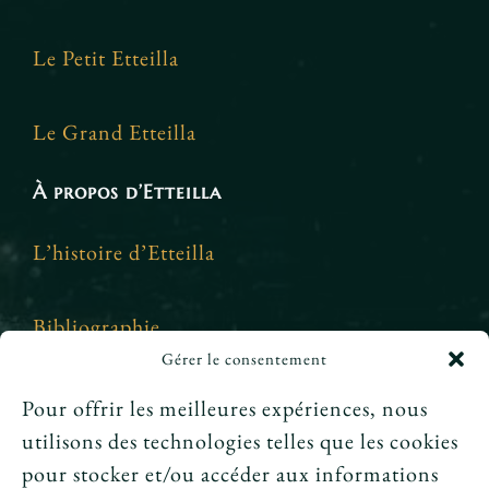
Le Petit Etteilla
Le Grand Etteilla
À propos d’Etteilla
L’histoire d’Etteilla
Bibliographie
Gérer le consentement
Crédits et mentions légales
Pour offrir les meilleures expériences, nous
utilisons des technologies telles que les cookies
News
pour stocker et/ou accéder aux informations