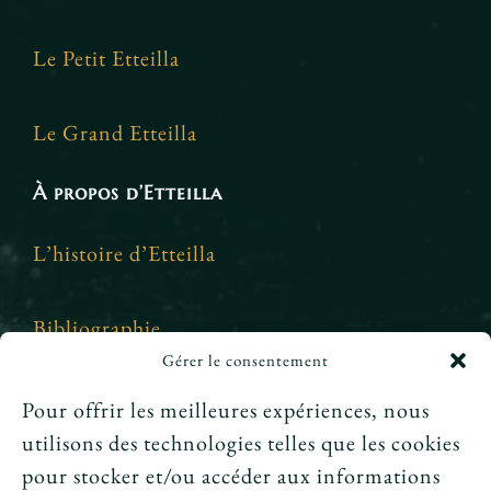
Le Petit Etteilla
Le Grand Etteilla
À propos d’Etteilla
L’histoire d’Etteilla
Bibliographie
Gérer le consentement
Crédits et mentions légales
Pour offrir les meilleures expériences, nous
utilisons des technologies telles que les cookies
News
pour stocker et/ou accéder aux informations