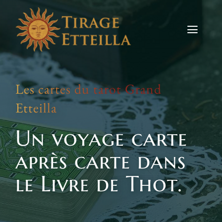
Skip
to
content
Toggle
Naviga
Tirages
Les cartes du tarot Grand
Etteilla
Etteilla
Signes
Un voyage carte
Actus
après carte dans
Contact
le Livre de Thot.
TIRER LES CARTES