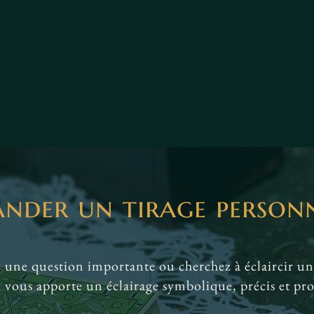
nder un tirage personn
 une question importante ou cherchez à éclaircir un
e vous apporte un éclairage symbolique, précis et pr