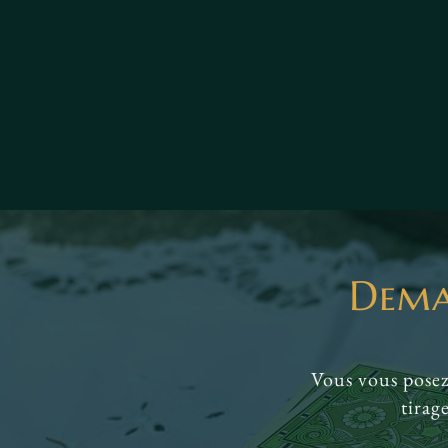
Dema
Vous vous posez
tirag