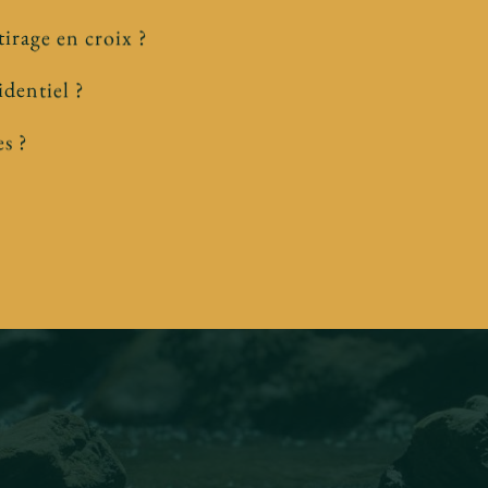
tirage en croix ?
identiel ?
es ?