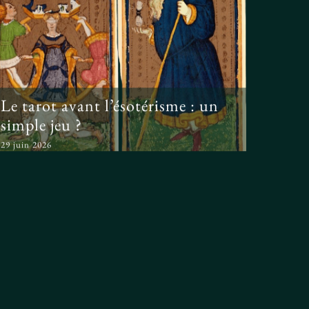
Le tarot avant
l’ésotérisme : un simple
jeu ?
Le tarot avant l’ésotérisme : un
simple jeu ?
29 juin 2026