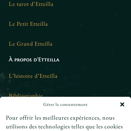
Le tarot d’Etteilla
Le Petit Etteilla
Le Grand Etteilla
À propos d’Etteilla
L’histoire d’Etteilla
Bibliographie
Gérer le consentement
Crédits et mentions légales
Pour offrir les meilleures expériences, nous
utilisons des technologies telles que les cookies