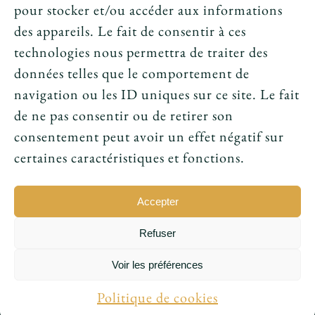
News
pour stocker et/ou accéder aux informations
des appareils. Le fait de consentir à ces
Le tarot peut-il annoncer une rencontre
technologies nous permettra de traiter des
amoureuse ?
données telles que le comportement de
navigation ou les ID uniques sur ce site. Le fait
Peut-on prouver que le tarot fonctionne ?
de ne pas consentir ou de retirer son
consentement peut avoir un effet négatif sur
Le tarot avant l’ésotérisme : un simple jeu ?
certaines caractéristiques et fonctions.
Accepter
Refuser
© 2016 - 2026 • Conception par
Sukellos - Agence web
Voir les préférences
WordPress - Création de site internet
|
Ludovic
Maillet
Politique de cookies