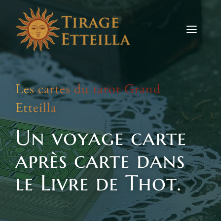
Skip
to
content
Toggle
Naviga
Tirages
Les cartes du tarot Grand
Etteilla
Etteilla
Signes
Un voyage carte
Actus
après carte dans
Contact
le Livre de Thot.
TIRER LES CARTES