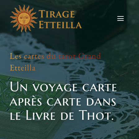
Skip
to
content
Toggle
Naviga
Tirages
Les cartes du tarot Grand
Etteilla
Etteilla
Signes
Un voyage carte
Actus
après carte dans
Contact
le Livre de Thot.
TIRER LES CARTES