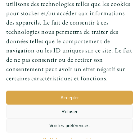
utilisons des technologies telles que les cookies
News
pour stocker et/ou accéder aux informations
des appareils. Le fait de consentir à ces
Le tarot peut-il annoncer une rencontre
technologies nous permettra de traiter des
amoureuse ?
données telles que le comportement de
navigation ou les ID uniques sur ce site. Le fait
Peut-on prouver que le tarot fonctionne ?
de ne pas consentir ou de retirer son
consentement peut avoir un effet négatif sur
Le tarot avant l’ésotérisme : un simple jeu ?
certaines caractéristiques et fonctions.
Accepter
Refuser
© 2016 - 2026 • Conception par
Sukellos - Agence web
Voir les préférences
WordPress - Création de site internet
|
Ludovic