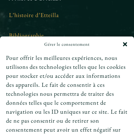
L’histoire d’Etteilla
Bibliographie
Gérer le consentement
Crédits et mentions légales
Pour offrir les meilleures expériences, nous
utilisons des technologies telles que les cookies
News
pour stocker et/ou accéder aux informations
des appareils. Le fait de consentir à ces
Le tarot peut-il annoncer une rencontre
technologies nous permettra de traiter des
amoureuse ?
données telles que le comportement de
navigation ou les ID uniques sur ce site. Le fait
Peut-on prouver que le tarot fonctionne ?
de ne pas consentir ou de retirer son
consentement peut avoir un effet négatif sur