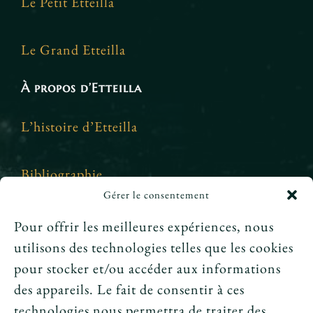
Le Petit Etteilla
Le Grand Etteilla
À propos d’Etteilla
L’histoire d’Etteilla
Bibliographie
Gérer le consentement
Crédits et mentions légales
Pour offrir les meilleures expériences, nous
utilisons des technologies telles que les cookies
News
pour stocker et/ou accéder aux informations
des appareils. Le fait de consentir à ces
Le tarot peut-il annoncer une rencontre
technologies nous permettra de traiter des
amoureuse ?