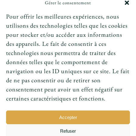
Gérer le consentement
Crédits et mentions légales
Pour offrir les meilleures expériences, nous
utilisons des technologies telles que les cookies
News
pour stocker et/ou accéder aux informations
des appareils. Le fait de consentir à ces
Le tarot peut-il annoncer une rencontre
technologies nous permettra de traiter des
amoureuse ?
données telles que le comportement de
navigation ou les ID uniques sur ce site. Le fait
Peut-on prouver que le tarot fonctionne ?
de ne pas consentir ou de retirer son
consentement peut avoir un effet négatif sur
Le tarot avant l’ésotérisme : un simple jeu ?
certaines caractéristiques et fonctions.
Accepter
Refuser