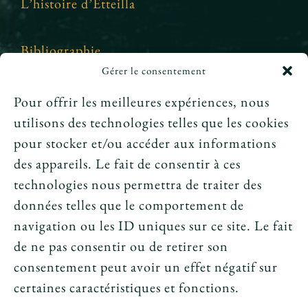
L’histoire d’Etteilla
Bibliographie
Gérer le consentement
Crédits et mentions légales
Pour offrir les meilleures expériences, nous
utilisons des technologies telles que les cookies
News
pour stocker et/ou accéder aux informations
des appareils. Le fait de consentir à ces
Le tarot peut-il annoncer une rencontre
technologies nous permettra de traiter des
amoureuse ?
données telles que le comportement de
navigation ou les ID uniques sur ce site. Le fait
Peut-on prouver que le tarot fonctionne ?
de ne pas consentir ou de retirer son
consentement peut avoir un effet négatif sur
Le tarot avant l’ésotérisme : un simple jeu ?
certaines caractéristiques et fonctions.