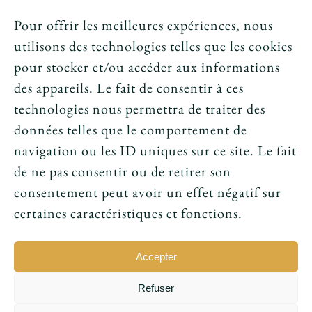
Crédits et mentions légales
Pour offrir les meilleures expériences, nous
utilisons des technologies telles que les cookies
News
pour stocker et/ou accéder aux informations
des appareils. Le fait de consentir à ces
Le tarot peut-il annoncer une rencontre
technologies nous permettra de traiter des
amoureuse ?
données telles que le comportement de
navigation ou les ID uniques sur ce site. Le fait
Peut-on prouver que le tarot fonctionne ?
de ne pas consentir ou de retirer son
consentement peut avoir un effet négatif sur
Le tarot avant l’ésotérisme : un simple jeu ?
certaines caractéristiques et fonctions.
Accepter
Refuser