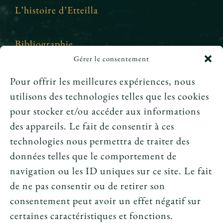
L’histoire d’Etteilla
Bibliographie
Gérer le consentement
Crédits et mentions légales
Pour offrir les meilleures expériences, nous
utilisons des technologies telles que les cookies
News
pour stocker et/ou accéder aux informations
des appareils. Le fait de consentir à ces
Le tarot peut-il annoncer une rencontre
technologies nous permettra de traiter des
amoureuse ?
données telles que le comportement de
navigation ou les ID uniques sur ce site. Le fait
Peut-on prouver que le tarot fonctionne ?
de ne pas consentir ou de retirer son
consentement peut avoir un effet négatif sur
Le tarot avant l’ésotérisme : un simple jeu ?
certaines caractéristiques et fonctions.