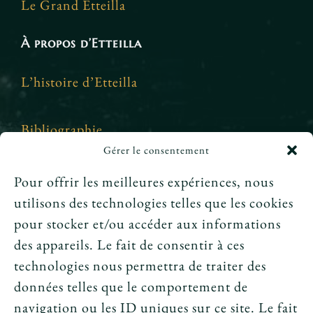
Le Grand Etteilla
À propos d’Etteilla
L’histoire d’Etteilla
Bibliographie
Gérer le consentement
Crédits et mentions légales
Pour offrir les meilleures expériences, nous
utilisons des technologies telles que les cookies
News
pour stocker et/ou accéder aux informations
des appareils. Le fait de consentir à ces
Le tarot peut-il annoncer une rencontre
technologies nous permettra de traiter des
amoureuse ?
données telles que le comportement de
navigation ou les ID uniques sur ce site. Le fait