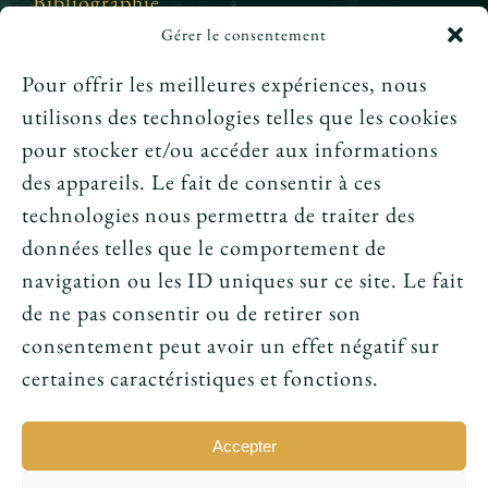
Bibliographie
Gérer le consentement
Crédits et mentions légales
Pour offrir les meilleures expériences, nous
utilisons des technologies telles que les cookies
News
pour stocker et/ou accéder aux informations
des appareils. Le fait de consentir à ces
Le tarot peut-il annoncer une rencontre
technologies nous permettra de traiter des
amoureuse ?
données telles que le comportement de
navigation ou les ID uniques sur ce site. Le fait
Peut-on prouver que le tarot fonctionne ?
de ne pas consentir ou de retirer son
consentement peut avoir un effet négatif sur
Le tarot avant l’ésotérisme : un simple jeu ?
certaines caractéristiques et fonctions.
Accepter